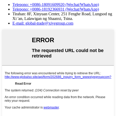
Telepono: +0086-18091609920 (Wechat/WhatsApp)
Telepono: +0086-18192366931 (Wechat/WhatsApp)
Tirahan: 8F, Xinyuan Center, 251 Fenghe Road, Lungsod ng
Xi 'an, Lalawigan ng Shaanxi, Tsina.
E-mail: global-trade@xiyegroup.com