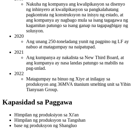
Nakuha ng kompanya ang kwalipikasyon sa disenyo
ng inhinyero at kwalipikasyon sa pangkalahatang
pagkontrata ng konstruksyon na inisyu ng estado, at
ang kompanya ay nagbago mula sa isang tagagawa ng
kagamitan patungo sa isang ganap na tagapagbigay ng
solusyon.
2020
Ang unang 250-toneladang yunit ng pagpino ng LF ay
nabuo at matagumpay na naipatupad.
2021
Ang kumpanya ay nakalista sa New Third Board, at
ang kumpanya ay nasa landas patungo sa mabilis na
pag-unlad.
2022
Matagumpay na binuo ng Xiye at inilagay sa
produksyon ang 36MVA titanium smelting unit sa Yibin
Tianyuan Group.
Kapasidad sa Paggawa
Himpilan ng produksiyon sa Xi'an
Himpilan ng produksyon sa Tangshan
base ng produksyon ng Shangluo