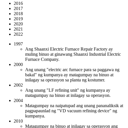
2016
2017
2018
2019
2020
2021
2022
1997
Ang Shaanxi Electric Furnace Repair Factory ay
muling binuo at ginawang Shaanxi Industrial Electric
Furnace Company.
2000
Ang unang "electric arc furnace para sa paggawa ng
bakal" ng kumpanya ay matagumpay na binuo at
inilagay sa operasyon sa planta ng kostumer.
2002
Ang unang "LF refining unit" ng kumpanya ay
matagumpay na binuo at inilagay sa operasyon.
2004
Matagumpay na naipatupad ang unang pananaliksik at
pagpapaunlad ng "VD vacuum refining device" ng
kumpanya.
2010
Matagumpay na binuo at inilagay sa operasyon ang