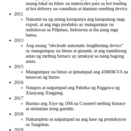
unang lokal na hilaw na materyales para sa hot loading
at hot delivery na vanadium at titanium smelting device.
2011
Nakamit na ng aming kompanya ang karapatang mag-
export, at ang mga produkto ay matagumpay na
nailuluwas sa Pilipinas, Indonesia at iba pang mga
bansa.
2013
Ang unang "electrode automatic lengthening device"
ay matagumpay na binuo at ginamit, at ang matalinong
antas ng melting furnace ay umakyat sa isang bagong
antas.
2015
Matagumpay na binuo at ipinatupad ang 45000KVA na
tunawan ng hurno.
2016
Natapos at naipatupad ang Pabrika ng Paggawa ng
Xianyang Xingping.
2017
Bumuo ang Xiye ng 100t na Consteel melting furnace
at sinimulan itong gamitin.
2018
Nakumpleto at naipatupad na ang base ng produksyon
sa Tangshan.
2019