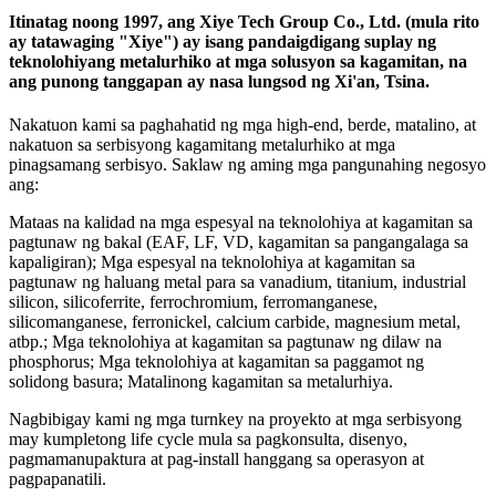
Itinatag noong 1997, ang Xiye Tech Group Co., Ltd. (mula rito
ay tatawaging "Xiye") ay isang pandaigdigang suplay ng
teknolohiyang metalurhiko at mga solusyon sa kagamitan, na
ang punong tanggapan ay nasa lungsod ng Xi'an, Tsina.
Nakatuon kami sa paghahatid ng mga high-end, berde, matalino, at
nakatuon sa serbisyong kagamitang metalurhiko at mga
pinagsamang serbisyo. Saklaw ng aming mga pangunahing negosyo
ang:
Mataas na kalidad na mga espesyal na teknolohiya at kagamitan sa
pagtunaw ng bakal (EAF, LF, VD, kagamitan sa pangangalaga sa
kapaligiran); Mga espesyal na teknolohiya at kagamitan sa
pagtunaw ng haluang metal para sa vanadium, titanium, industrial
silicon, silicoferrite, ferrochromium, ferromanganese,
silicomanganese, ferronickel, calcium carbide, magnesium metal,
atbp.; Mga teknolohiya at kagamitan sa pagtunaw ng dilaw na
phosphorus; Mga teknolohiya at kagamitan sa paggamot ng
solidong basura; Matalinong kagamitan sa metalurhiya.
Nagbibigay kami ng mga turnkey na proyekto at mga serbisyong
may kumpletong life cycle mula sa pagkonsulta, disenyo,
pagmamanupaktura at pag-install hanggang sa operasyon at
pagpapanatili.