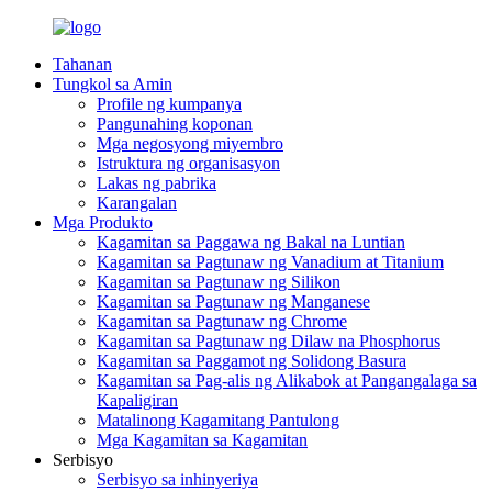
Tahanan
Tungkol sa Amin
Profile ng kumpanya
Pangunahing koponan
Mga negosyong miyembro
Istruktura ng organisasyon
Lakas ng pabrika
Karangalan
Mga Produkto
Kagamitan sa Paggawa ng Bakal na Luntian
Kagamitan sa Pagtunaw ng Vanadium at Titanium
Kagamitan sa Pagtunaw ng Silikon
Kagamitan sa Pagtunaw ng Manganese
Kagamitan sa Pagtunaw ng Chrome
Kagamitan sa Pagtunaw ng Dilaw na Phosphorus
Kagamitan sa Paggamot ng Solidong Basura
Kagamitan sa Pag-alis ng Alikabok at Pangangalaga sa
Kapaligiran
Matalinong Kagamitang Pantulong
Mga Kagamitan sa Kagamitan
Serbisyo
Serbisyo sa inhinyeriya