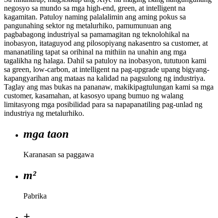
negosyo sa mundo sa mga high-end, green, at intelligent na
kagamitan. Patuloy naming palalalimin ang aming pokus sa
pangunahing sektor ng metalurhiko, pamumunuan ang
pagbabagong industriyal sa pamamagitan ng teknolohikal na
inobasyon, itataguyod ang pilosopiyang nakasentro sa customer, at
mananatiling tapat sa orihinal na mithiin na unahin ang mga
tagalikha ng halaga. Dahil sa patuloy na inobasyon, tututuon kami
sa green, low-carbon, at intelligent na pag-upgrade upang bigyang-
kapangyarihan ang mataas na kalidad na pagsulong ng industriya.
Taglay ang mas bukas na pananaw, makikipagtulungan kami sa mga
customer, kasamahan, at kasosyo upang bumuo ng walang
limitasyong mga posibilidad para sa napapanatiling pag-unlad ng
industriya ng metalurhiko.
mga taon
Karanasan sa paggawa
m²
Pabrika
+