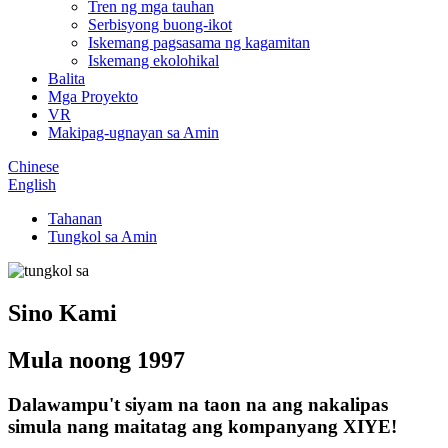
Tren ng mga tauhan
Serbisyong buong-ikot
Iskemang pagsasama ng kagamitan
Iskemang ekolohikal
Balita
Mga Proyekto
VR
Makipag-ugnayan sa Amin
Chinese
English
Tahanan
Tungkol sa Amin
Sino Kami
Mula noong 1997
Dalawampu't siyam na taon na ang nakalipas
simula nang maitatag ang kompanyang XIYE!