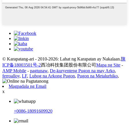
© Karapatang-ari - 2010-2026: Lahat ng Karapatan ay Nakalaan.
陕
ICP备18003501号-2
西冶科技集团股份有限公司
Mapa ng Site
-
AMP Mobile
-
pagtunaw
,
De-kuryenteng Pugon na may Arko
,
ferroalloy
,
LF
,
Lubog na Arkong Pugon
,
Pugon na Metalurhiko
,
Magpadala ng Email
x
+0086-18091609920