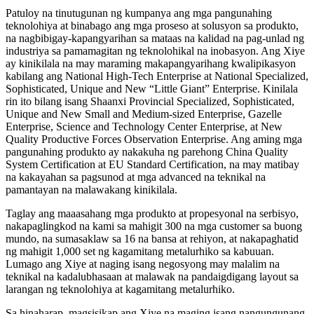
Patuloy na tinutugunan ng kumpanya ang mga pangunahing
teknolohiya at binabago ang mga proseso at solusyon sa produkto,
na nagbibigay-kapangyarihan sa mataas na kalidad na pag-unlad ng
industriya sa pamamagitan ng teknolohikal na inobasyon. Ang Xiye
ay kinikilala na may maraming makapangyarihang kwalipikasyon
kabilang ang National High-Tech Enterprise at National Specialized,
Sophisticated, Unique and New “Little Giant” Enterprise. Kinilala
rin ito bilang isang Shaanxi Provincial Specialized, Sophisticated,
Unique and New Small and Medium-sized Enterprise, Gazelle
Enterprise, Science and Technology Center Enterprise, at New
Quality Productive Forces Observation Enterprise. Ang aming mga
pangunahing produkto ay nakakuha ng parehong China Quality
System Certification at EU Standard Certification, na may matibay
na kakayahan sa pagsunod at mga advanced na teknikal na
pamantayan na malawakang kinikilala.
Taglay ang maaasahang mga produkto at propesyonal na serbisyo,
nakapaglingkod na kami sa mahigit 300 na mga customer sa buong
mundo, na sumasaklaw sa 16 na bansa at rehiyon, at nakapaghatid
ng mahigit 1,000 set ng kagamitang metalurhiko sa kabuuan.
Lumago ang Xiye at naging isang negosyong may malalim na
teknikal na kadalubhasaan at malawak na pandaigdigang layout sa
larangan ng teknolohiya at kagamitang metalurhiko.
Sa hinaharap, magsisikap ang Xiye na maging isang nangungunang