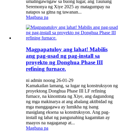
umalingawngaw sa buong lugar, ang Taunang
Seremonya ng Xiye 2025 ay matagumpay na
natapos sa gitna ng tawanan...
Magbasa pa
Magpapatuloy ang lahat! Mabilis
ang pag-usad ng pag-install sa
proyekto ng Donghua Phase III
refining furnace.
ni admin noong 26-01-29
Kamakailan lamang, sa lugar ng konstruksyon ng
proyektong Donghua Phase III LF refining
furnace, na kinontrata ng Xiye, ang dagundong
ng mga makinarya at ang abalang aktibidad ng
mga manggagawa ay lumikha ng isang
masiglang eksena sa konstruksyon. Ang pag-
install ng lahat ng pangunahing kagamitan ay
maayos na nagaganap at...
Magbasa pa