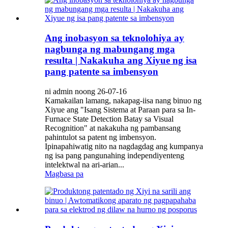
Ang inobasyon sa teknolohiya ay
nagbunga ng mabungang mga
resulta | Nakakuha ang Xiyue ng isa
pang patente sa imbensyon
ni admin noong 26-07-16
Kamakailan lamang, nakapag-iisa nang binuo ng
Xiyue ang "Isang Sistema at Paraan para sa In-
Furnace State Detection Batay sa Visual
Recognition" at nakakuha ng pambansang
pahintulot sa patent ng imbensyon.
Ipinapahiwatig nito na nagdagdag ang kumpanya
ng isa pang pangunahing independiyenteng
intelektwal na ari-arian...
Magbasa pa