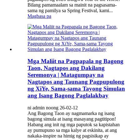
Bilang pamamaalam sa mainit na pagsasama-
sama ng pamilya sa Spring Festival, kami...
Magbasa pa
Mga Maliit na Pagpapala ng Bagong
Taon, Nagtapos ang Dakilang
Seremonya | Matagumpay na
Nagtapos ang Taunang Pagpupulong
ng XiYe, Sama-sama Tayong Simulan
ang Isang Bagong Paglalakbay
ni admin noong 26-02-12
Ang Bagong Taon ay nagmamarka ng isang
bagong simula at isang masayang pagtitipon!
Habang ang init ng mga paputok sa kapistahan
ay pumupuno sa mga kalye at eskinita, at ang
nakaka-inspire na himig ng pagsisikap ay