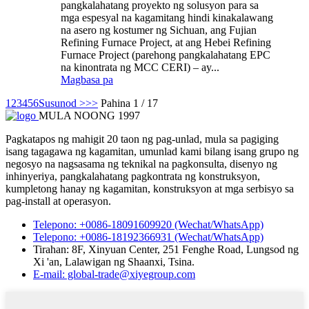
pangkalahatang proyekto ng solusyon para sa
mga espesyal na kagamitang hindi kinakalawang
na asero ng kostumer ng Sichuan, ang Fujian
Refining Furnace Project, at ang Hebei Refining
Furnace Project (parehong pangkalahatang EPC
na kinontrata ng MCC CERI) – ay...
Magbasa pa
1
2
3
4
5
6
Susunod >
>>
Pahina 1 / 17
MULA NOONG 1997
Pagkatapos ng mahigit 20 taon ng pag-unlad, mula sa pagiging
isang tagagawa ng kagamitan, umunlad kami bilang isang grupo ng
negosyo na nagsasama ng teknikal na pagkonsulta, disenyo ng
inhinyeriya, pangkalahatang pagkontrata ng konstruksyon,
kumpletong hanay ng kagamitan, konstruksyon at mga serbisyo sa
pag-install at operasyon.
Telepono: +0086-18091609920 (Wechat/WhatsApp)
Telepono: +0086-18192366931 (Wechat/WhatsApp)
Tirahan: 8F, Xinyuan Center, 251 Fenghe Road, Lungsod ng
Xi 'an, Lalawigan ng Shaanxi, Tsina.
E-mail: global-trade@xiyegroup.com