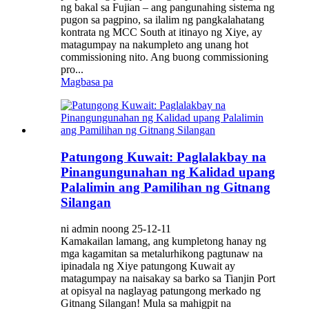
ng bakal sa Fujian – ang pangunahing sistema ng
pugon sa pagpino, sa ilalim ng pangkalahatang
kontrata ng MCC South at itinayo ng Xiye, ay
matagumpay na nakumpleto ang unang hot
commissioning nito. Ang buong commissioning
pro...
Magbasa pa
Patungong Kuwait: Paglalakbay na
Pinangungunahan ng Kalidad upang
Palalimin ang Pamilihan ng Gitnang
Silangan
ni admin noong 25-12-11
Kamakailan lamang, ang kumpletong hanay ng
mga kagamitan sa metalurhikong pagtunaw na
ipinadala ng Xiye patungong Kuwait ay
matagumpay na naisakay sa barko sa Tianjin Port
at opisyal na naglayag patungong merkado ng
Gitnang Silangan! Mula sa mahigpit na