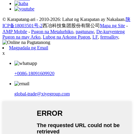
© Karapatang-ari - 2010-2026: Lahat ng Karapatan ay Nakalaan.
陕
ICP备18003501号-2
西冶科技集团股份有限公司
Mapa ng Site
-
AMP Mobile
-
Pugon na Metalurhiko
,
pagtunaw
,
De-kuryenteng
Pugon na may Arko
,
Lubog na Arkong Pugon
,
LF
,
ferroalloy
,
Magpadala ng Email
x
+0086-18091609920
global-trade@xiyegroup.com