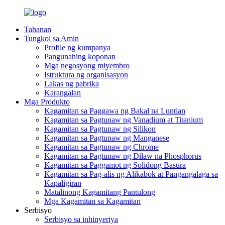
Tahanan
Tungkol sa Amin
Profile ng kumpanya
Pangunahing koponan
Mga negosyong miyembro
Istruktura ng organisasyon
Lakas ng pabrika
Karangalan
Mga Produkto
Kagamitan sa Paggawa ng Bakal na Luntian
Kagamitan sa Pagtunaw ng Vanadium at Titanium
Kagamitan sa Pagtunaw ng Silikon
Kagamitan sa Pagtunaw ng Manganese
Kagamitan sa Pagtunaw ng Chrome
Kagamitan sa Pagtunaw ng Dilaw na Phosphorus
Kagamitan sa Paggamot ng Solidong Basura
Kagamitan sa Pag-alis ng Alikabok at Pangangalaga sa
Kapaligiran
Matalinong Kagamitang Pantulong
Mga Kagamitan sa Kagamitan
Serbisyo
Serbisyo sa inhinyeriya