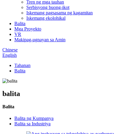
Tren ng mga tauhan
Serbisyong buong-ikot
Iskemang pagsasama ng kagamitan
Iskemang ekolohikal
Balita
Mga Proyekto
VR
Makipag-ugnayan sa Amin
Chinese
English
Tahanan
Balita
balita
Balita
Balita ng Kumpanya
Balita sa Industriya