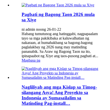
Pagbati ng Bagong Taon 2026 mula
sa Xiye
ni admin noong 26-01-22
Habang tumutunog ang hatinggabi, nagpapaalam
tayo sa mga pakikibaka at kaluwalhatian ng
nakaraan, at humahakbang sa bagong-bagong
paglalakbay ng 2026 nang may matinding
pananabik. Sa Araw ng Bagong Taon na ito,
ipinapaabot ng Xiye ang taos-pusong pagbati at...
Magbasa pa
Nagliliyab ang mga Kislap sa Timog-
silangang Asya! Ang Proyekto sa
Indonesia ay Sumasailalim sa
Matinding Pag-install…