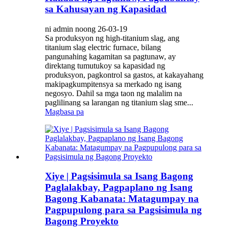
sa Kahusayan ng Kapasidad
ni admin noong 26-03-19
Sa produksyon ng high-titanium slag, ang
titanium slag electric furnace, bilang
pangunahing kagamitan sa pagtunaw, ay
direktang tumutukoy sa kapasidad ng
produksyon, pagkontrol sa gastos, at kakayahang
makipagkumpitensya sa merkado ng isang
negosyo. Dahil sa mga taon ng malalim na
paglilinang sa larangan ng titanium slag sme...
Magbasa pa
Xiye | Pagsisimula sa Isang Bagong
Paglalakbay, Pagpaplano ng Isang
Bagong Kabanata: Matagumpay na
Pagpupulong para sa Pagsisimula ng
Bagong Proyekto