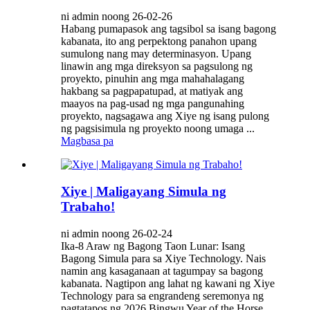
ni admin noong 26-02-26
Habang pumapasok ang tagsibol sa isang bagong
kabanata, ito ang perpektong panahon upang
sumulong nang may determinasyon. Upang
linawin ang mga direksyon sa pagsulong ng
proyekto, pinuhin ang mga mahahalagang
hakbang sa pagpapatupad, at matiyak ang
maayos na pag-usad ng mga pangunahing
proyekto, nagsagawa ang Xiye ng isang pulong
ng pagsisimula ng proyekto noong umaga ...
Magbasa pa
Xiye | Maligayang Simula ng
Trabaho!
ni admin noong 26-02-24
Ika-8 Araw ng Bagong Taon Lunar: Isang
Bagong Simula para sa Xiye Technology. Nais
namin ang kasaganaan at tagumpay sa bagong
kabanata. Nagtipon ang lahat ng kawani ng Xiye
Technology para sa engrandeng seremonya ng
pagtatapos ng 2026 Bingwu Year of the Horse.