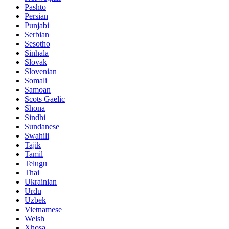
Pashto
Persian
Punjabi
Serbian
Sesotho
Sinhala
Slovak
Slovenian
Somali
Samoan
Scots Gaelic
Shona
Sindhi
Sundanese
Swahili
Tajik
Tamil
Telugu
Thai
Ukrainian
Urdu
Uzbek
Vietnamese
Welsh
Xhosa