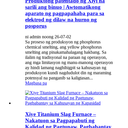
Produktong patentado ng Xiyi na
sarili ang binuo | Awtomatikong
aparato ng pagpapahaba para sa
elektrod ng dilaw na hurno ng
posporus
ni admin noong 26-07-02
Sa proseso ng produksyon ng phosphorus
chemical smelting, ang yellow phosphorus
smelting ang pinakamahalagang hakbang. Sa
ilalim ng tradisyonal na paraan ng operasyon,
ang mga limitasyon ng manu-manong operasyon
ay hindi lamang naghihigpit sa kahusayan ng
produksyon kundi nagdudulot din ng maraming
potensyal na panganib sa kaligtasan...
Magbasa pa
Xiye Titanium Slag Furnace –
Nakatuon sa Pagpapabuti ng
Kalidad ng Pagtunaw, Pagbabantay