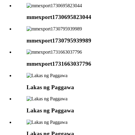
mmexport1730695823044
mmexport1730795939989
mmexport1731663037796
Lakas ng Paggawa
Lakas ng Paggawa
Lakas ng Paggawa