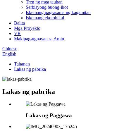
Tren ng mga tauhan
Serbisyong buong-ikot
Iskemang pagsasama ng kagamitan
Iskemang ekolohikal
Balita
Mga Proyekto
VR
Makipag-ugnayan sa Amin
Chinese
English
Tahanan
Lakas ng pabrika
Lakas ng pabrika
Lakas ng Paggawa