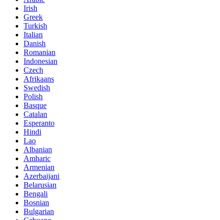
Irish
Greek
Turkish
Italian
Danish
Romanian
Indonesian
Czech
Afrikaans
Swedish
Polish
Basque
Catalan
Esperanto
Hindi
Lao
Albanian
Amharic
Armenian
Azerbaijani
Belarusian
Bengali
Bosnian
Bulgarian