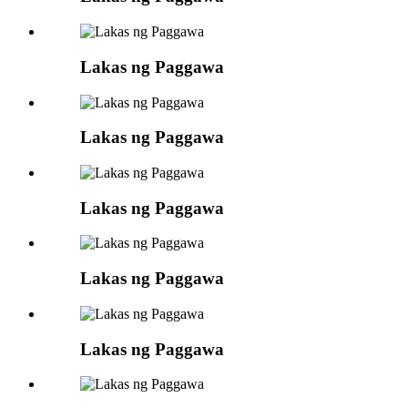
Lakas ng Paggawa
Lakas ng Paggawa
Lakas ng Paggawa
Lakas ng Paggawa
Lakas ng Paggawa