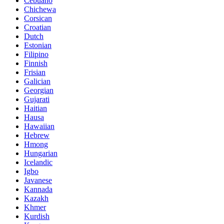
Cebuano
Chichewa
Corsican
Croatian
Dutch
Estonian
Filipino
Finnish
Frisian
Galician
Georgian
Gujarati
Haitian
Hausa
Hawaiian
Hebrew
Hmong
Hungarian
Icelandic
Igbo
Javanese
Kannada
Kazakh
Khmer
Kurdish