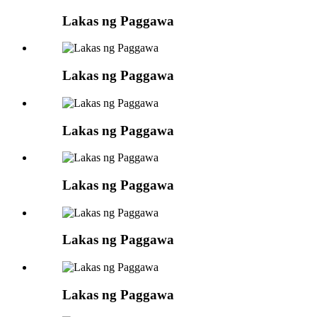
Lakas ng Paggawa
Lakas ng Paggawa
Lakas ng Paggawa
Lakas ng Paggawa
Lakas ng Paggawa
Lakas ng Paggawa