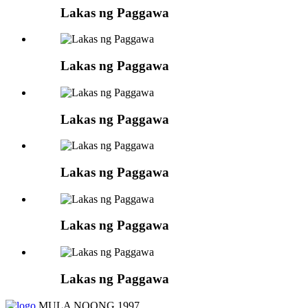
Lakas ng Paggawa
Lakas ng Paggawa
Lakas ng Paggawa
Lakas ng Paggawa
Lakas ng Paggawa
Lakas ng Paggawa
MULA NOONG 1997