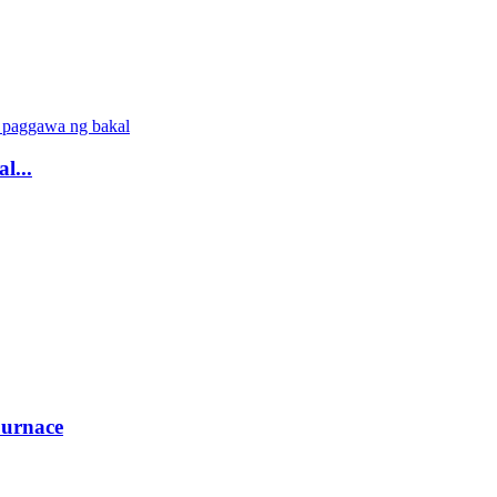
l...
urnace