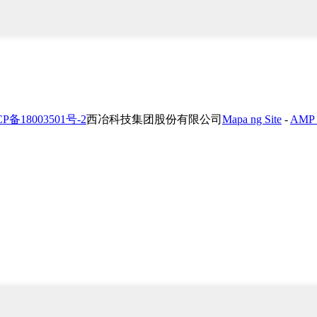
CP备18003501号-2
西冶科技集团股份有限公司
Mapa ng Site
-
AMP 