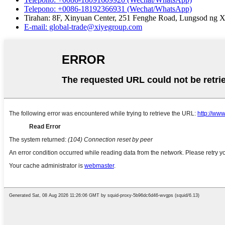
Telepono: +0086-18192366931 (Wechat/WhatsApp)
Tirahan: 8F, Xinyuan Center, 251 Fenghe Road, Lungsod ng Xi
E-mail: global-trade@xiyegroup.com