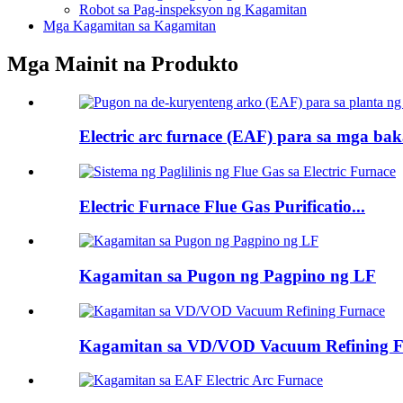
Robot sa Pag-inspeksyon ng Kagamitan
Mga Kagamitan sa Kagamitan
Mga Mainit na Produkto
Electric arc furnace (EAF) para sa mga baka
Electric Furnace Flue Gas Purificatio...
Kagamitan sa Pugon ng Pagpino ng LF
Kagamitan sa VD/VOD Vacuum Refining F