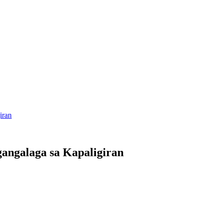
iran
gangalaga sa Kapaligiran