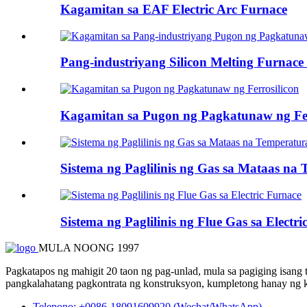
Kagamitan sa EAF Electric Arc Furnace
Pang-industriyang Silicon Melting Furnace 
Kagamitan sa Pugon ng Pagkatunaw ng Fer
Sistema ng Paglilinis ng Gas sa Mataas na
Sistema ng Paglilinis ng Flue Gas sa Electr
MULA NOONG 1997
Pagkatapos ng mahigit 20 taon ng pag-unlad, mula sa pagiging isang
pangkalahatang pagkontrata ng konstruksyon, kumpletong hanay ng ka
Telepono: +0086-18091609920 (Wechat/WhatsApp)