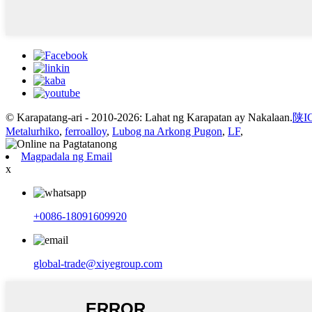
© Karapatang-ari - 2010-2026: Lahat ng Karapatan ay Nakalaan.
陕I
Metalurhiko
,
ferroalloy
,
Lubog na Arkong Pugon
,
LF
,
Magpadala ng Email
x
+0086-18091609920
global-trade@xiyegroup.com