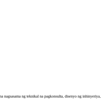
a nagsasama ng teknikal na pagkonsulta, disenyo ng inhinyeriya,