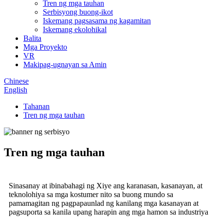
Tren ng mga tauhan
Serbisyong buong-ikot
Iskemang pagsasama ng kagamitan
Iskemang ekolohikal
Balita
Mga Proyekto
VR
Makipag-ugnayan sa Amin
Chinese
English
Tahanan
Tren ng mga tauhan
Tren ng mga tauhan
Sinasanay at ibinabahagi ng Xiye ang karanasan, kasanayan, at
teknolohiya sa mga kostumer nito sa buong mundo sa
pamamagitan ng pagpapaunlad ng kanilang mga kasanayan at
pagsuporta sa kanila upang harapin ang mga hamon sa industriya