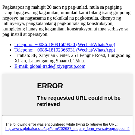
Pagkatapos ng mahigit 20 taon ng pag-unlad, mula sa pagiging
isang tagagawa ng kagamitan, umunlad kami bilang isang grupo ng
negosyo na nagsasama ng teknikal na pagkonsulta, disenyo ng
inhinyeriya, pangkalahatang pagkontrata ng konstruksyon,
kumpletong hanay ng kagamitan, konstruksyon at mga serbisyo sa
pag-install at operasyon.
Telepono: +0086-18091609920 (Wechat/WhatsApp)
Telepono: +0086-18192366931 (Wechat/WhatsApp)
Tirahan: 8F, Xinyuan Center, 251 Fenghe Road, Lungsod ng
Xi 'an, Lalawigan ng Shaanxi, Tsina.
E-mail: global-trade@xiyegroup.com