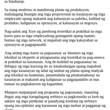
sa hinaharap.
Sa isang moderno at matalinong planta ng produksyon,
mahalagang linangin ang mga propesyonal na kasanayan ng mga
empleyado upang makamit ang kahusayan sa pabrika, kalidad ng
produkto, kaligtasan sa operasyon, at kahusayan sa negosyo.
Nag-aalok ang Xiye ng parehong teoretikal at praktikal na mga
kurso para sa mga empleyadong gumagamit upang matuto,
bumuo ng mga network, at mapabuti ang mga kakayahan sa
operasyon at pagpapanatili.
Ang aming mga kurso sa pagsasanay ay itinuturo ng mga
teknikal na eksperto at pinagsasama ang teoretikal na pag-unawa
at praktikal na karanasan. Ang de-kalidad na pagsasanay na
ibibigay ng mga kursong ito ay kinakailangan upang mapabuti
ang mga kasanayan ng lahat ng tauhan ng planta upang matiyak
ang teknikal na kaalaman, pamamahala ng pinakamahusay na
kasanayan at makamit ang kaligtasan sa pagpapatakbo at mas
mataas na pagkakaroon ng kagamitan.
Matapos maipatupad ang programa ng pagsasanay, maaaring
ibigay ang mga karagdagang serbisyo sa pagkonsulta sa loob ng
saklaw ng mga partikular at pasadyang kontrata ng serbisyo
upang ma-optimize ang karanasan ng mga tauhan at pagganap ng
planta.