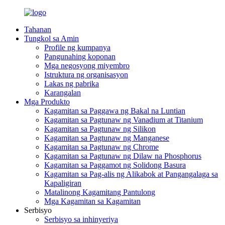
Tahanan
Tungkol sa Amin
Profile ng kumpanya
Pangunahing koponan
Mga negosyong miyembro
Istruktura ng organisasyon
Lakas ng pabrika
Karangalan
Mga Produkto
Kagamitan sa Paggawa ng Bakal na Luntian
Kagamitan sa Pagtunaw ng Vanadium at Titanium
Kagamitan sa Pagtunaw ng Silikon
Kagamitan sa Pagtunaw ng Manganese
Kagamitan sa Pagtunaw ng Chrome
Kagamitan sa Pagtunaw ng Dilaw na Phosphorus
Kagamitan sa Paggamot ng Solidong Basura
Kagamitan sa Pag-alis ng Alikabok at Pangangalaga sa
Kapaligiran
Matalinong Kagamitang Pantulong
Mga Kagamitan sa Kagamitan
Serbisyo
Serbisyo sa inhinyeriya