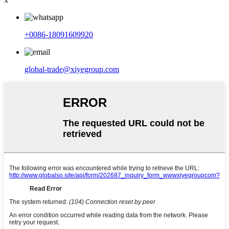
+0086-18091609920
global-trade@xiyegroup.com