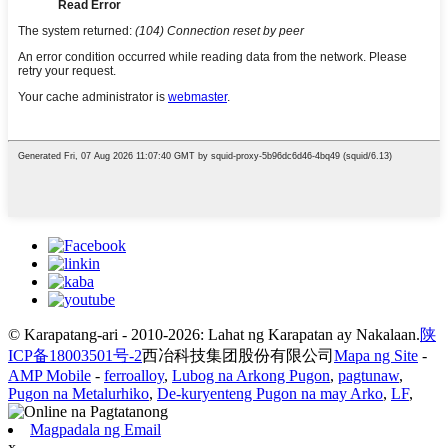
© Karapatang-ari - 2010-2026: Lahat ng Karapatan ay Nakalaan.
陕
ICP备18003501号-2
西冶科技集团股份有限公司
Mapa ng Site
-
AMP Mobile
-
ferroalloy
,
Lubog na Arkong Pugon
,
pagtunaw
,
Pugon na Metalurhiko
,
De-kuryenteng Pugon na may Arko
,
LF
,
Magpadala ng Email
x